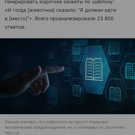
генерировать короткие сюжеты по шаблону:
«И тогда [животное] сказало: “Я должен идти
в [место]”». Всего проанализировали 23 800
ответов.
Ученые считают, что нейросети не просто отражают
человеческие предубеждения, но и усиливают их
источник:
msu.ru