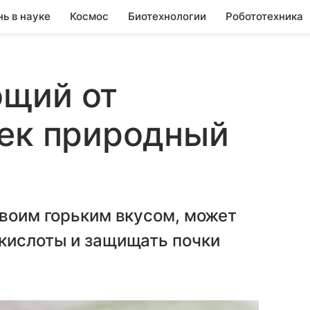
нь в науке
Космос
Биотехнологии
Робототехника
щий от
чек природный
своим горьким вкусом, может
 кислоты и защищать почки