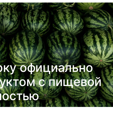
рку официально
уктом с пищевой
ностью