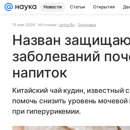
Новости
Статьи
Открытия
Де
15 мая 2026
Источник:
Lenta.Ru
Здоровье
Назван защищаю
заболеваний по
напиток
Китайский чай кудин, известный 
помочь снизить уровень мочевой
при гиперурикемии.