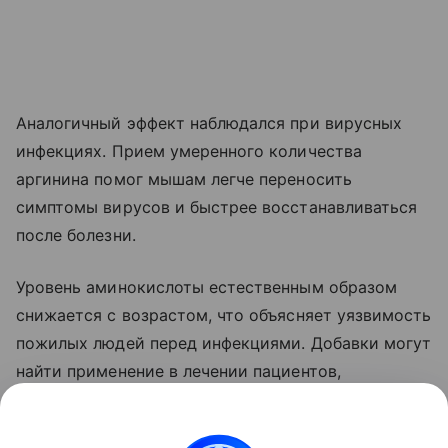
Аналогичный эффект наблюдался при вирусных
инфекциях. Прием умеренного количества
аргинина помог мышам легче переносить
симптомы вирусов и быстрее восстанавливаться
после болезни.
Уровень аминокислоты естественным образом
снижается с возрастом, что объясняет уязвимость
пожилых людей перед инфекциями. Добавки могут
найти применение в лечении пациентов,
проходящих иммунотерапию.