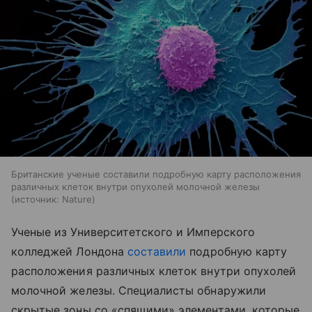
Британские ученые составили подробную карту расположения
различных клеток внутри опухолей молочной железы
источник:
Nature
Ученые из Университетского и Имперского
колледжей Лондона
составили
подробную карту
расположения различных клеток внутри опухолей
молочной железы. Специалисты обнаружили
скрытые зоны со «спящими» элементами, которые