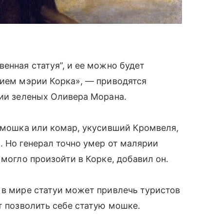
енная статуя”, и ее можно будет
нием мэрии Корка», — приводятся
тии зеленых Оливера Морана.
и мошка или комар, укусивший Кромвеля,
. Но генерал точно умер от малярии
 могло произойти в Корке, добавил он.
 в мире статуи может привлечь туристов
т позволить себе статую мошке.