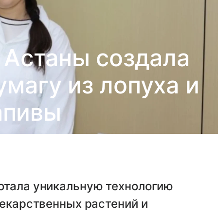
 Астаны создала
магу из лопуха и
апивы
отала уникальную технологию
лекарственных растений и