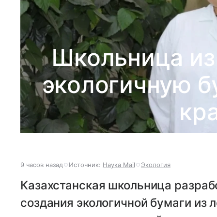
Школьница из
экологичную бу
кр
9 часов назад
Источник:
Наука Mail
Экология
Казахстанская школьница разраб
создания экологичной бумаги из 