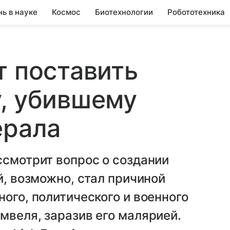
нь в науке
Космос
Биотехнологии
Робототехника
т поставить
, убившему
ерала
ссмотрит вопрос о создании
й, возможно, стал причиной
ого, политического и военного
мвеля, заразив его малярией.