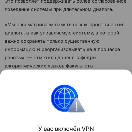
Это позволяет поддерживать более согласованное
поведение системы при длительном диалоге.
«Мы рассматриваем память не как простой архив
диалога, а как управляемую систему, в которой
важно сохранять только существенную
информацию и реорганизовывать ее в процессе
работы», — отметила доцент кафедры
алгоритмических языков факультета
вычислительной математики и кибернетики МГУ
Лариса Кузина, чьи слова приводит пресс-служба
вуза.
Общество
Поделиться
У вас включ
ён
V
P
N