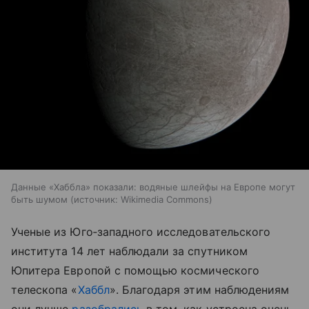
Данные «Хаббла» показали: водяные шлейфы на Европе могут
быть шумом
источник:
Wikimedia Commons
Ученые из Юго‑западного исследовательского
института 14 лет наблюдали за спутником
Юпитера Европой с помощью космического
телескопа «
Хаббл
». Благодаря этим наблюдениям