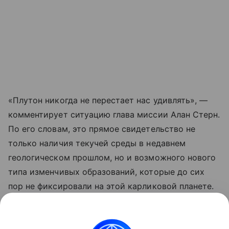
«Плутон никогда не перестает нас удивлять», —
комментирует ситуацию глава миссии Алан Стерн.
По его словам, это прямое свидетельство не
только наличия текучей среды в недавнем
геологическом прошлом, но и возможного нового
типа изменчивых образований, которые до сих
пор не фиксировали на этой карликовой планете.
Ранее Наука Mail
рассказывала
, что атмосфера
Плутона начала разрушаться из-за удаления от