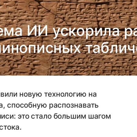
ема ИИ ускорила 
линописных таблич
вили новую технологию на
а, способную распознавать
иси: это стало большим шагом
стока.