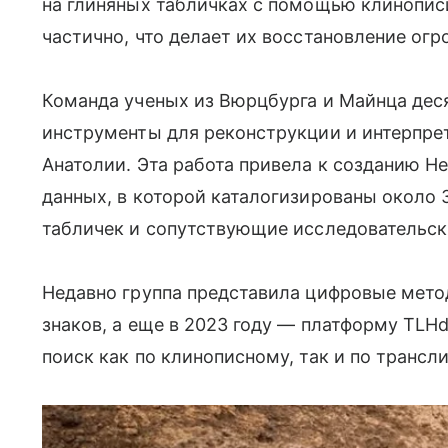
на глиняных табличках с помощью клинопис
частично, что делает их восстановление ог
Команда ученых из Вюрцбурга и Майнца де
инструменты для реконструкции и интерпрет
Анатолии. Эта работа привела к созданию He
данных, в которой каталогизированы около 
табличек и сопутствующие исследовательск
Недавно группа представила цифровые мет
знаков, а еще в 2023 году — платформу TLHd
поиск как по клинописному, так и по трансл