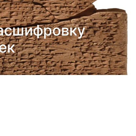
расшифровку
ек