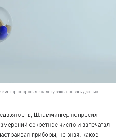
ммингер попросил коллегу зашифровать данные.
редвзятость, Шламмингер попросил
измерений секретное число и запечатал
настраивал приборы, не зная, какое