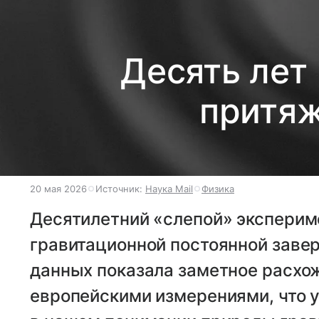
Десять лет
притяж
20 мая 2026
Источник:
Наука Mail
Физика
Десятилетний «слепой» эксперим
гравитационной постоянной заве
данных показала заметное расх
европейскими измерениями, что 