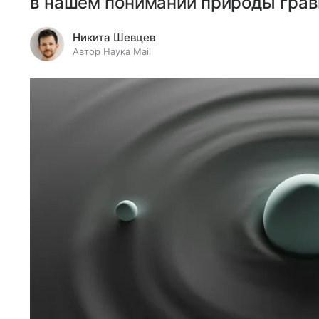
в нашем понимании природы грав
Никита Шевцев
Автор Наука Mail