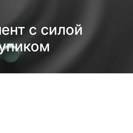
ент с силой
тупиком