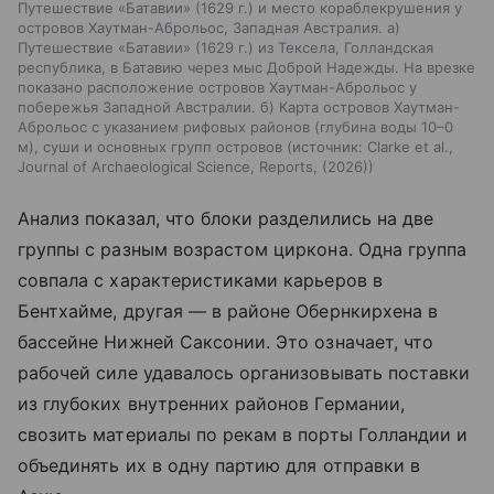
Путешествие «Батавии» (1629 г.) и место кораблекрушения у
островов Хаутман-Аброльос, Западная Австралия. а)
Путешествие «Батавии» (1629 г.) из Тексела, Голландская
республика, в Батавию через мыс Доброй Надежды. На врезке
показано расположение островов Хаутман-Аброльос у
побережья Западной Австралии. б) Карта островов Хаутман-
Аброльос с указанием рифовых районов (глубина воды 10–0
м), суши и основных групп островов
источник:
Clarke et al.,
Journal of Archaeological Science, Reports, (2026)
Анализ показал, что блоки разделились на две
группы с разным возрастом циркона. Одна группа
совпала с характеристиками карьеров в
Бентхайме, другая — в районе Обернкирхена в
бассейне Нижней Саксонии. Это означает, что
рабочей силе удавалось организовывать поставки
из глубоких внутренних районов Германии,
свозить материалы по рекам в порты Голландии и
объединять их в одну партию для отправки в