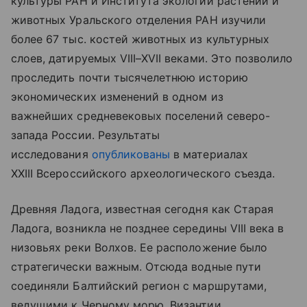
культуры РАН и Института экологии растений и
животных Уральского отделения РАН изучили
более 67 тыс. костей животных из культурных
слоев, датируемых VIII–XVII веками. Это позволило
проследить почти тысячелетнюю историю
экономических изменений в одном из
важнейших средневековых поселений северо-
запада России. Результаты
исследования
опубликованы
в материалах
XXIII Всероссийского археологического съезда.
Древняя Ладога, известная сегодня как Старая
Ладога, возникла не позднее середины VIII века в
низовьях реки Волхов. Ее расположение было
стратегически важным. Отсюда водные пути
соединяли Балтийский регион с маршрутами,
ведущими к Черному морю, Византии,