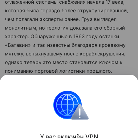
отлаженной системы снабжения начала 17 века,
которая была гораздо более структурированной,
чем полагали эксперты ранее. Груз выглядел
монолитным, но геология доказала его сборный
характер. Обнаруженные в 1963 году останки
«Батавии» и так известны благодаря кровавому
мятежу, вспыхнувшему после кораблекрушения,
однако теперь это место становится ключом к
пониманию торговой логистики прошлого.
Ранее Наука Mail
рассказывала
, что рекордные
засухи обнажили более 200 немецких кораблей у
берегов Сербии.
История
У вас включ
ён
V
P
N