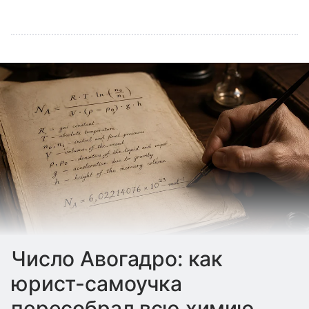
Число Авогадро: как
юрист-самоучка
пересобрал всю химию