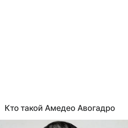
Кто такой Амедео Авогадро