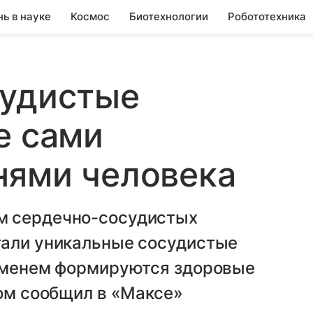
нь в науке
Космос
Биотехнологии
Робототехника
судистые
е сами
нями человека
м сердечно-сосудистых
тали уникальные сосудистые
ременем формируются здоровые
том сообщил в «Максе»