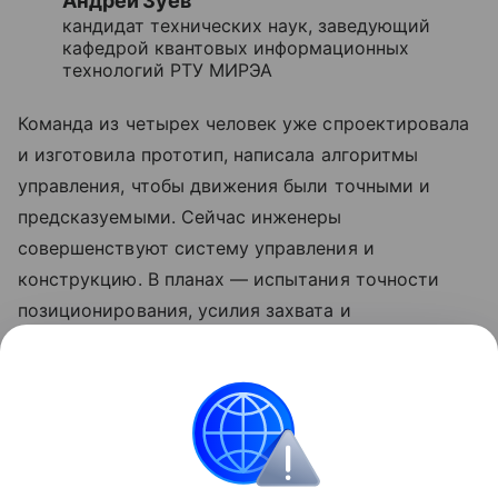
Андрей Зуев
кандидат технических наук, заведующий
кафедрой квантовых информационных
технологий РТУ МИРЭА
Команда из четырех человек уже спроектировала
и изготовила прототип, написала алгоритмы
управления, чтобы движения были точными и
предсказуемыми. Сейчас инженеры
совершенствуют систему управления и
конструкцию. В планах — испытания точности
позиционирования, усилия захвата и
энергопотребления.
Ранее Наука Mail
писала
о дроне, который
«исчезает» в полете.