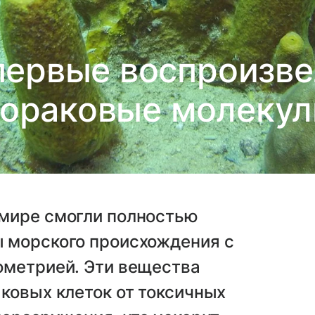
первые воспроизве
вораковые молекул
мире смогли полностью
 морского происхождения с
ометрией. Эти вещества
ковых клеток от токсичных