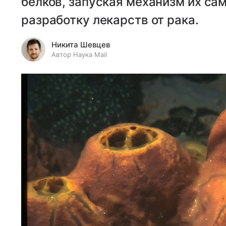
белков, запуская механизм их са
разработку лекарств от рака.
Никита Шевцев
Автор Наука Mail