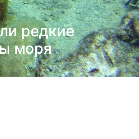
ли редкие
ы моря