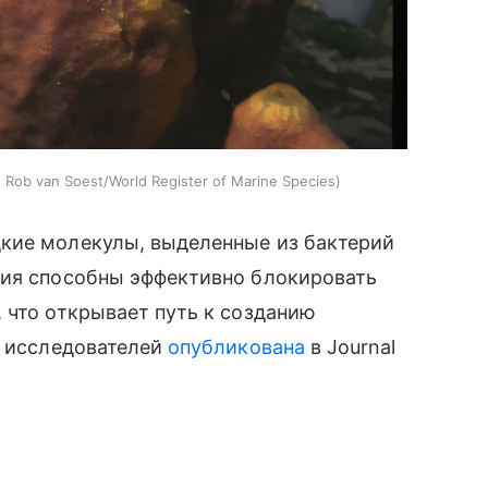
:
Rob van Soest/World Register of Marine Species
кие молекулы, выделенные из бактерий
ния способны эффективно блокировать
 что открывает путь к созданию
я исследователей
опубликована
в Journal