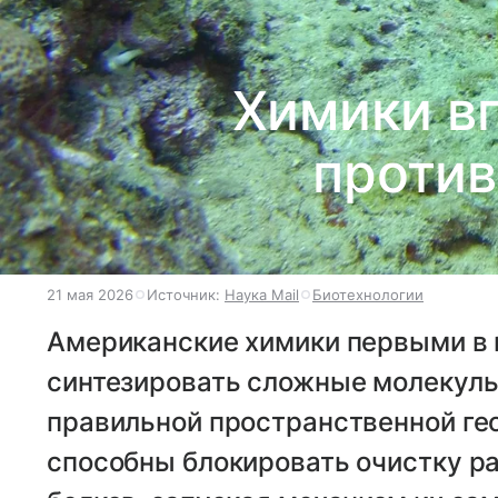
Химики в
проти
21 мая 2026
Источник:
Наука Mail
Биотехнологии
Американские химики первыми в 
синтезировать сложные молекулы
правильной пространственной ге
способны блокировать очистку ра