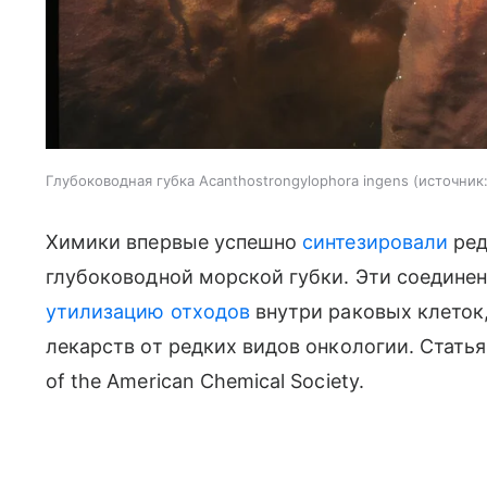
Глубоководная губка Acanthostrongylophora ingens
источник
Химики впервые успешно
синтезировали
ред
глубоководной морской губки. Эти соедине
утилизацию отходов
внутри раковых клеток,
лекарств от редких видов онкологии. Стать
of the American Chemical Society.