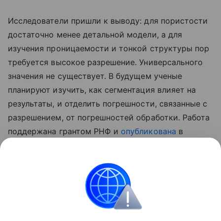
Исследователи пришли к выводу: для пористости
достаточно менее детальной модели, а для
изучения проницаемости и тонкой структуры пор
требуется высокое разрешение. Универсального
значения не существует. В будущем ученые
планируют изучить, как сегментация влияет на
результаты, и отделить погрешности, связанные с
разрешением, от погрешностей обработки. Работа
поддержана грантом РНФ и
опубликована
в
Advances in Water Resources.
Ранее Наука Mail
писала
о том, зачем ученые
переводят горные породы в виртуальный мир.
Геология