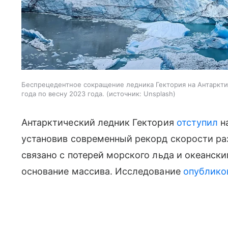
Беспрецедентное сокращение ледника Гектория на Антаркти
года по весну 2023 года.
источник:
Unsplash
Антарктический ледник Гектория
отступил
на
установив современный рекорд скорости ра
связано с потерей морского льда и океанс
основание массива. Исследование
опублико