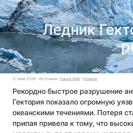
Ледник Гект
р
21 мая 2026
Источник:
Наука Mail
Климат
Рекордно быстрое разрушение ан
Гектория показало огромную уяз
океанскими течениями. Потеря с
припая привела к тому, что высо