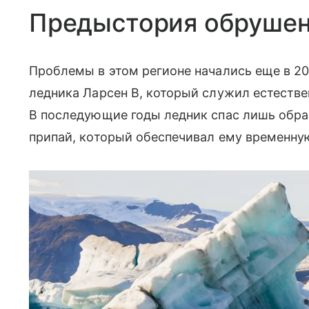
Предыстория обруше
Проблемы в этом регионе начались еще в 20
ледника Ларсен B, который служил естеств
В последующие годы ледник спас лишь обр
припай, который обеспечивал ему временну