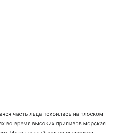
аяся часть льда покоилась на плоском
ях во время высоких приливов морская
его. Истонченный лед не выдержал