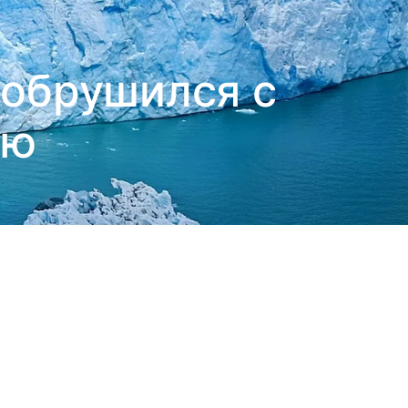
 обрушился с
ью