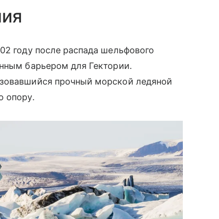
ния
02 году после распада шельфового
енным барьером для Гектории.
азовавшийся прочный морской ледяной
ю опору.