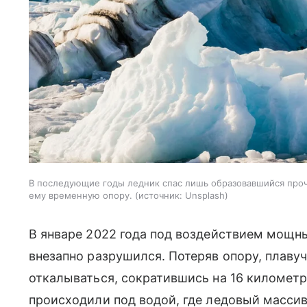
В последующие годы ледник спас лишь образовавшийся про
ему временную опору.
источник:
Unsplash
В январе 2022 года под воздействием мощны
внезапно разрушился. Потеряв опору, плаву
откалываться, сократившись на 16 километ
происходили под водой, где ледовый масси