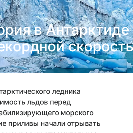
ория в Антарктиде
екордной скорост
тарктического ледника
вимость льдов перед
табилизирующего морского
кие приливы начали отрывать