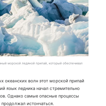
чный морской ледяной припай, который обеспечивал
х океанских волн этот морской припай
чий язык ледника начал стремительно
ров. Однако самые опасные процессы
в продолжал истончаться.