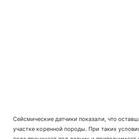
Сейсмические датчики показали, что оставш
участке коренной породы. При таких услови
вода проникает под ледник и приподнимает 