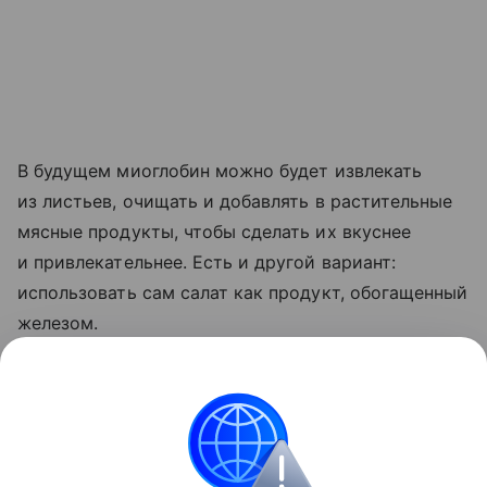
В будущем миоглобин можно будет извлекать
из листьев, очищать и добавлять в растительные
мясные продукты, чтобы сделать их вкуснее
и привлекательнее. Есть и другой вариант:
использовать сам салат как продукт, обогащенный
железом.
Ранее Наука Mail
рассказывала
о том, что
раскрыта причина разнообразия зубов у хищных
млекопитающих.