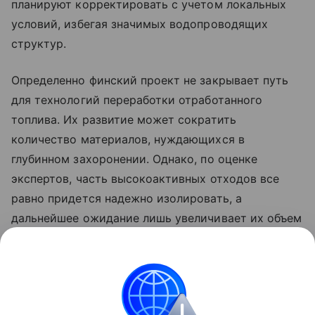
планируют корректировать с учетом локальных
условий, избегая значимых водопроводящих
структур.
Определенно финский проект не закрывает путь
для технологий переработки отработанного
топлива. Их развитие может сократить
количество материалов, нуждающихся в
глубинном захоронении. Однако, по оценке
экспертов, часть высокоактивных отходов все
равно придется надежно изолировать, а
дальнейшее ожидание лишь увеличивает их объем
в поверхностных хранилищах.
Ранее ученые
оценили
надежность первого в мире
«вечного» ядерного хранилища.