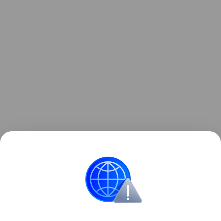
Ранее Наука Mail
рассказывала
о том, как РФ и
Китай разрабатывают безопасные батареи для
зеленой энергетики.
Электроэнергия
Экология
Антарктида