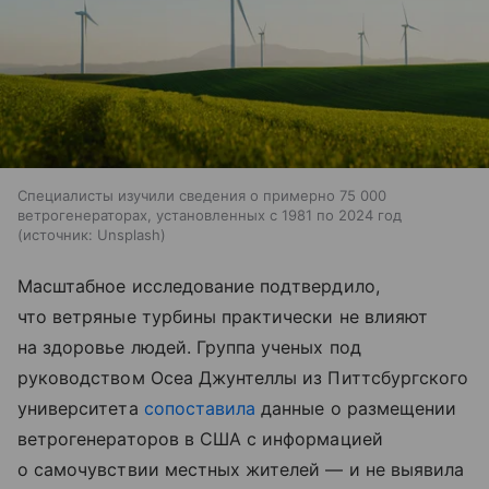
Специалисты изучили сведения о примерно 75 000
ветрогенераторах, установленных с 1981 по 2024 год
источник:
Unsplash
Масштабное исследование подтвердило,
что ветряные турбины практически не влияют
на здоровье людей. Группа ученых под
руководством Осеа Джунтеллы из Питтсбургского
университета
сопоставила
данные о размещении
ветрогенераторов в США с информацией
о самочувствии местных жителей — и не выявила