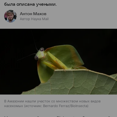
была описана учеными.
Антон Махов
Автор Наука Mail
В Амазонии нашли участок со множеством новых видов
насекомых
источник:
Bernardo Ferraz/BioInsecta