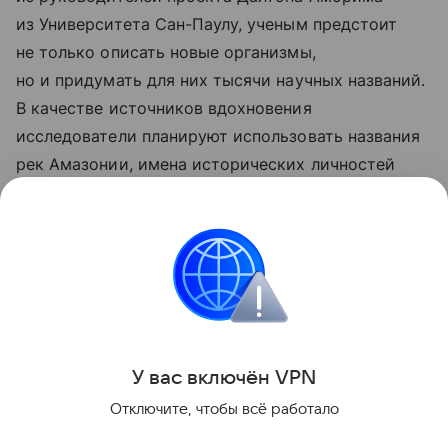
из Университета Сан-Паулу, ученым предстоит
не только описать новые организмы,
но и придумать для них тысячи научных названий.
В качестве источников вдохновения
исследователи планируют использовать названия
рек Амазонии, имена исторических личностей
региона и слова из языков коренных народов.
Также недавно
стало известно
, почему комары
любят одних людей больше других.
Природа
Насекомые
У вас включ
ён
V
P
N
Поделиться
Отключите, чтобы всё работало