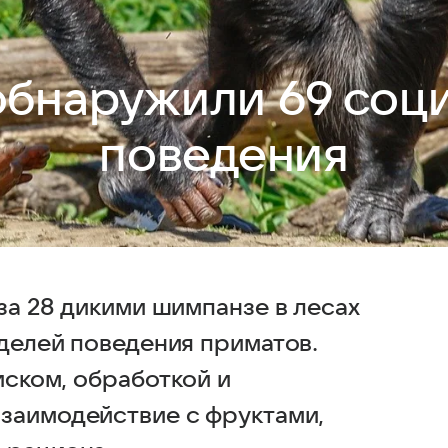
обнаружили 69 соц
поведения
за 28 дикими шимпанзе в лесах
оделей поведения приматов.
иском, обработкой и
заимодействие с фруктами,