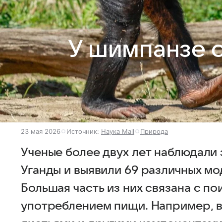
У шимпанзе 
23 мая 2026
Источник:
Наука Mail
Природа
Ученые более двух лет наблюдали 
Уганды и выявили 69 различных м
Большая часть из них связана с по
употреблением пищи. Например, в