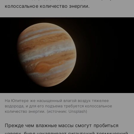
колоссальное количество энергии.
На Юпитере же насыщенный влагой воздух тяжелее
водорода, и для его подъема требуется колоссальное
количество энергии.
источник:
Unsplash
Прежде чем влажные массы смогут пробиться
наверх, буря накапливает гигантский термический