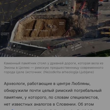
Каменный памятник стоял у древней дороги, которая вела из
Эмоны в Целею — римскую предшественницу современного
города Целе
источник:
(Ne)odkrita arheologija Ljubljane
Археологи, работающие в центре Любляны,
обнаружили почти целый римский погребальный
памятник, у которого, по словам специалистов,
нет известных аналогов в Словении. Об этом