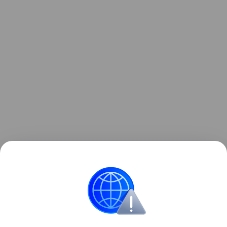
Ранее Наука Mail
писала
, что гробница бронзового
века в ОАЭ использовалась более тысячи лет.
История
Археология
Европа