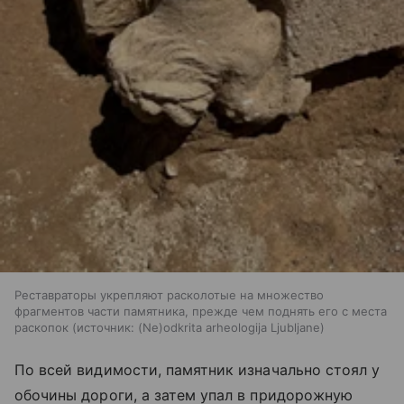
Реставраторы укрепляют расколотые на множество
фрагментов части памятника, прежде чем поднять его с места
раскопок
источник:
(Ne)odkrita arheologija Ljubljane
По всей видимости, памятник изначально стоял у
обочины дороги, а затем упал в придорожную