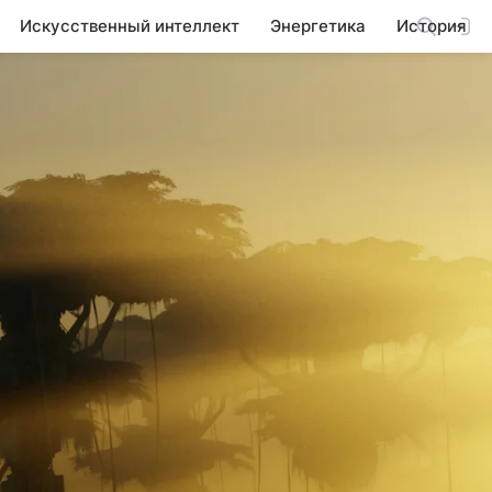
Искусственный интеллект
Энергетика
История