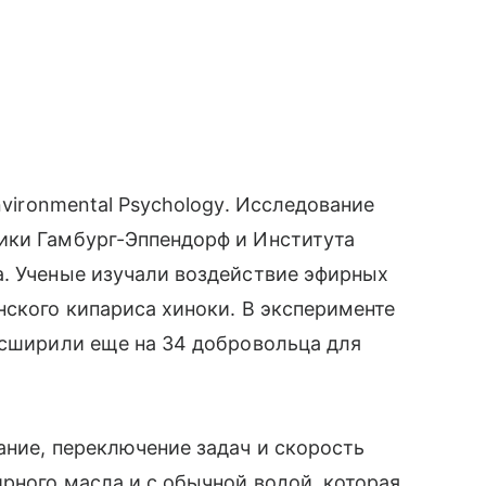
nvironmental Psychology. Исследование
ики Гамбург-Эппендорф и Института
а. Ученые изучали воздействие эфирных
нского кипариса хиноки. В эксперименте
асширили еще на 34 добровольца для
ание, переключение задач и скорость
ирного масла и с обычной водой, которая