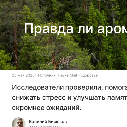
Правда ли аро
25 мая 2026
Источник:
Наука Mail
Здоровье
Исследователи проверили, помог
снижать стресс и улучшать памят
скромнее ожиданий.
Василий Бирюков