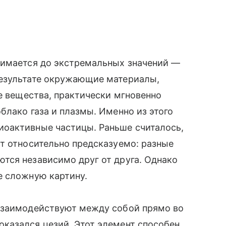
нимается до экстремальных значений —
результате окружающие материалы,
ие вещества, практически мгновенно
блако газа и плазмы. Именно из этого
оактивные частицы. Раньше считалось,
т относительно предсказуемо: разные
тся независимо друг от друга. Однако
е сложную картину.
взаимодействуют между собой прямо во
казался цезий. Этот элемент способен