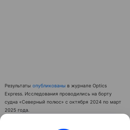
Результаты
опубликованы
в журнале Optics
Express. Исследования проводились на борту
судна «Северный полюс» с октября 2024 по март
2025 года.
Ранее Наука Mail
писала
о том, что закисление