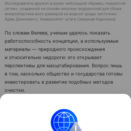
Исследователь держит в руках небольшой образец «пушистой
сетки», созданной на основе морских водорослей для сбора
микропластика всех размеров из водной среды
источник:
Адам Дженнингс, Университет штата Северная Каролина
По словам Велева, ученым удалось показать
работоспособность концепции, а используемые
материалы — природного происхождения
и относительно недороги: это открывает
перспективы для масштабирования. Вопрос лишь
в том, насколько общество и государства готовы
инвестировать в развитие подобных методов
очистки.
Ранее Наука Mail
рассказывала
, что в тропиках
микропластик образуется в 16 раз быстрее, чем в
Арктике.