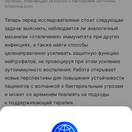
системы, отвечающие за борьбу с бактериями
источник:
britannica.com
Теперь перед исследователями стоит следующая
задача: выяснить, наблюдается ли аналогичный
механизм «отвлечения» иммунитета при других
инфекциях, а также найти способы
целенаправленно усиливать защитную функцию
нейтрофилов, не провоцируя при этом усиление
аутоиммунного воспаления. Работа открывает
новые перспективы для повышения устойчивости
пациентов с волчанкой к бактериальным угрозам
и может со временем повлиять на подходы
к поддерживающей терапии.
Ранее Наука Mail
рассказывала
, что раскрыт
механизм, с помощью которого опухоль