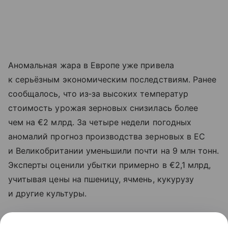
Аномальная жара в Европе уже привела
к серьёзным экономическим последствиям. Ранее
сообщалось, что из‑за высоких температур
стоимость урожая зерновых снизилась более
чем на €2 млрд. За четыре недели погодных
аномалий прогноз производства зерновых в ЕС
и Великобритании уменьшили почти на 9 млн тонн.
Эксперты оценили убытки примерно в €2,1 млрд,
учитывая цены на пшеницу, ячмень, кукурузу
и другие культуры.
В частности, прогноз урожая кукурузы для ЕС