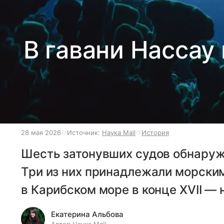
В гавани Нассау
28 мая 2026
Источник:
Наука Mail
История
Шесть затонувших судов обнаруж
Три из них принадлежали морск
в Карибском море в конце XVII — н
Екатерина Альбова