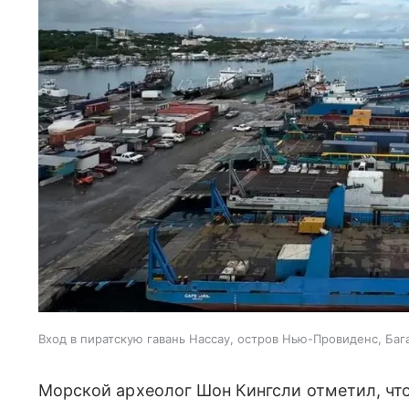
Вход в пиратскую гавань Нассау, остров Нью-Провиденс, Ба
Морской археолог Шон Кингсли отметил, что