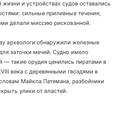
й жизни и устройствах судов оставались
остями: сильные приливные течения,
лами делали миссию рискованной.
ссау археологи обнаружили железные
для заточки мечей. Судно имело
й — такие орудия ценились пиратами в
VIII века с деревянными гвоздями в
 словам Майкла Патемана, разбойники
скрыть улики от властей.