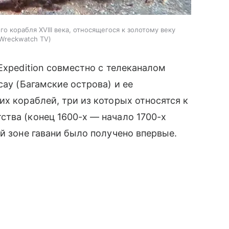
о корабля XVIII века, относящегося к золотому веку
Wreckwatch TV
Expedition совместно с телеканалом
сау (Багамские острова) и ее
их кораблей, три из которых относятся к
тва (конец 1600-х — начало 1700-х
й зоне гавани было получено впервые.