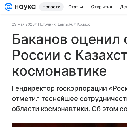
Новости
Статьи
Открытия
Де
29 мая 2026
Источник:
Lenta.Ru
Космос
Баканов оценил 
России с Казахс
космонавтике
Гендиректор госкорпорации «Рос
отметил теснейшее сотрудничеств
области космонавтики. Об этом с