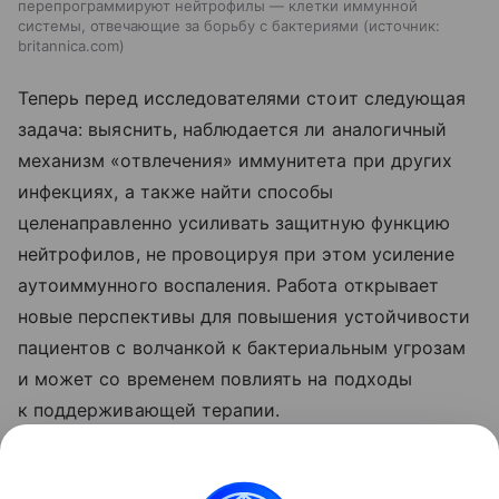
перепрограммируют нейтрофилы — клетки иммунной
системы, отвечающие за борьбу с бактериями
источник:
britannica.com
Теперь перед исследователями стоит следующая
задача: выяснить, наблюдается ли аналогичный
механизм «отвлечения» иммунитета при других
инфекциях, а также найти способы
целенаправленно усиливать защитную функцию
нейтрофилов, не провоцируя при этом усиление
аутоиммунного воспаления. Работа открывает
новые перспективы для повышения устойчивости
пациентов с волчанкой к бактериальным угрозам
и может со временем повлиять на подходы
к поддерживающей терапии.
Ранее Наука Mail
рассказывала
, что раскрыт