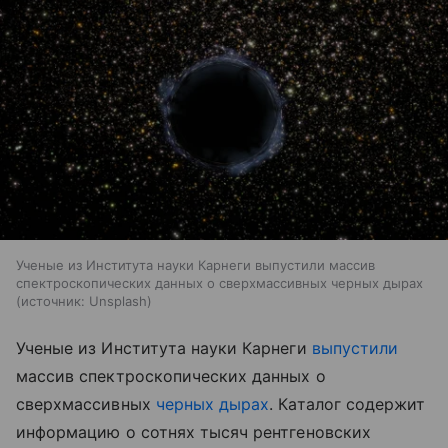
Ученые из Института науки Карнеги выпустили массив
спектроскопических данных о сверхмассивных черных дырах
источник:
Unsplash
Ученые из Института науки Карнеги
выпустили
массив спектроскопических данных о
сверхмассивных
черных дырах
. Каталог содержит
информацию о сотнях тысяч рентгеновских