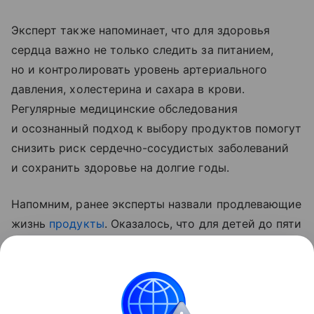
Эксперт также напоминает, что для здоровья
сердца важно не только следить за питанием,
но и контролировать уровень артериального
давления, холестерина и сахара в крови.
Регулярные медицинские обследования
и осознанный подход к выбору продуктов помогут
снизить риск сердечно-сосудистых заболеваний
и сохранить здоровье на долгие годы.
Напомним, ранее эксперты назвали продлевающие
жизнь
продукты
. Оказалось, что для детей до пяти
лет животный белок снижает уровень смертности.
Однако у взрослых все наоборот: чем больше
в рационе растительного белка, тем выше
продолжительность жизни.