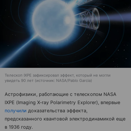
Телескоп IXPE зафиксировал эффект, который не могли
увидеть 90 лет
источник:
NASA/Pablo Garcia
Астрофизики, работающие с телескопом NASA
IXPE (Imaging X-ray Polarimetry Explorer), впервые
получили
доказательства эффекта,
предсказанного квантовой электродинамикой еще
в 1936 году.