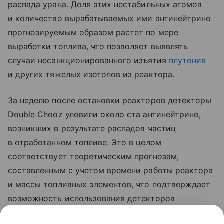
распада урана. Доля этих нестабильных атомов
и количество вырабатываемых ими антинейтрино
прогнозируемым образом растет по мере
выработки топлива, что позволяет выявлять
случаи несанкционированного изъятия
плутония
и других тяжелых изотопов из реактора.
За неделю после остановки реакторов детекторы
Double Chooz уловили около ста антинейтрино,
возникших в результате распадов частиц
в отработанном топливе. Это в целом
соответствует теоретическим прогнозам,
составленным с учетом времени работы реактора
и массы топливных элементов, что подтверждает
возможность использования детекторов
антинейтрино для обеспечения ядерной