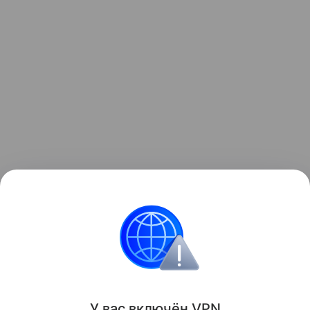
Ранее рекордные засухи
обнажили
более 200
немецких кораблей у берегов Сербии.
Засуха
Корабль
У вас включ
ён
V
P
N