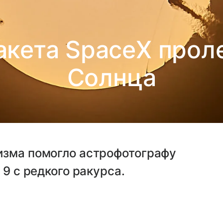
акета SpaceX прол
Солнца
изма помогло астрофотографу
 9 с редкого ракурса.