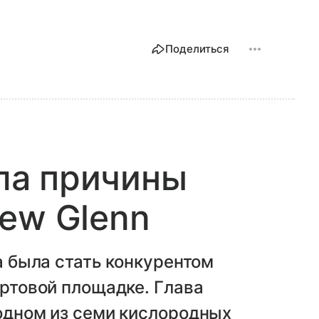
Поделиться
ала причины
ew Glenn
на была стать конкурентом
артовой площадке. Глава
 одном из семи кислородных