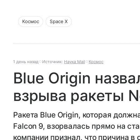
Космос
Space X
1 день назад
Источник:
Наука Mail
Космос
Blue Origin назв
взрыва ракеты N
Ракета Blue Origin, которая долж
Falcon 9, взорвалась прямо на ст
компании признал, что причина в