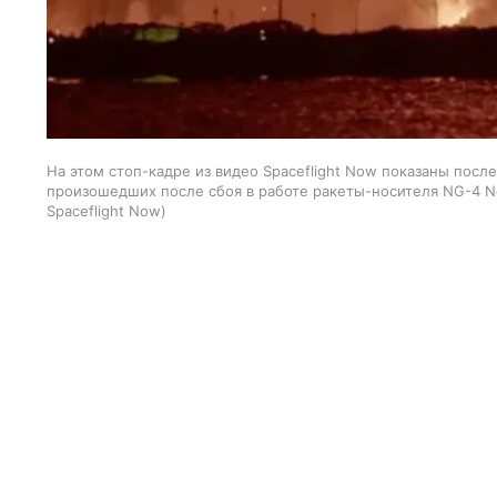
На этом стоп-кадре из видео Spaceflight Now показаны посл
произошедших после сбоя в работе ракеты-носителя NG-4 Ne
Spaceflight Now