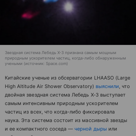
Звездная система Лебедь X-3 признана самым мощным
природным ускорителем частиц, когда-либо обнаруженным
учеными
источник:
Space.com
Китайские ученые из обсерватории LHAASO (Large
High Altitude Air Shower Observatory)
выяснили
, что
двойная звездная система Лебедь X-3 выступает
самым интенсивным природным ускорителем
частиц из всех, что когда-либо фиксировала
наука. Эта система состоит из массивной звезды
и ее компактного соседа —
черной дыры
или