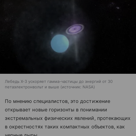
Лебедь X-3 ускоряет гамма-частицы до энергий от 30
петаэлектронвольт и выше
источник:
NASA
По мнению специалистов, это достижение
открывает новые горизонты в понимании
экстремальных физических явлений, протекающих
в окрестностях таких компактных объектов, как
черные дыры.