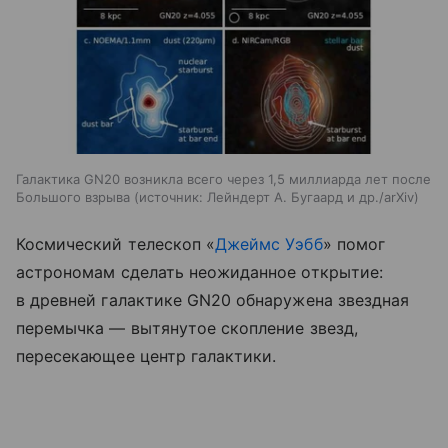
Галактика GN20 возникла всего через 1,5 миллиарда лет после
Большого взрыва
источник:
Лейндерт А. Бугаард и др./arXiv
Космический телескоп «
Джеймс Уэбб
» помог
астрономам сделать неожиданное открытие:
в древней галактике GN20 обнаружена звездная
перемычка — вытянутое скопление звезд,
пересекающее центр галактики.