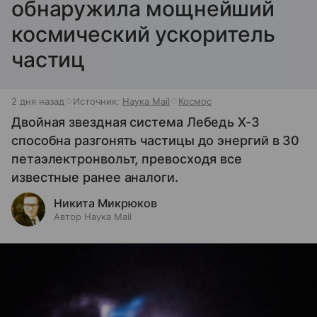
обнаружила мощнейший
космический ускоритель
частиц
2 дня назад
Источник:
Наука Mail
Космос
Двойная звездная система Лебедь X-3
способна разгонять частицы до энергий в 30
петаэлектронвольт, превосходя все
известные ранее аналоги.
Никита Микрюков
Автор Наука Mail