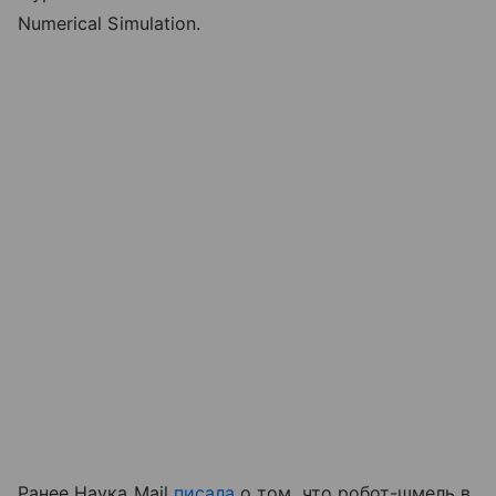
Numerical Simulation.
Ранее Наука Mail
писала
о том, что робот-шмель в