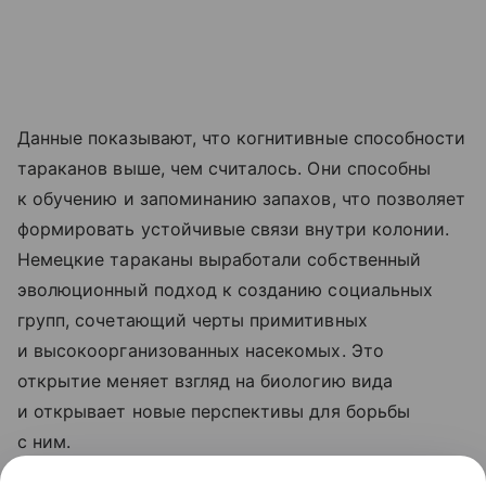
Данные показывают, что когнитивные способности
тараканов выше, чем считалось. Они способны
к обучению и запоминанию запахов, что позволяет
формировать устойчивые связи внутри колонии.
Немецкие тараканы выработали собственный
эволюционный подход к созданию социальных
групп, сочетающий черты примитивных
и высокоорганизованных насекомых. Это
открытие меняет взгляд на биологию вида
и открывает новые перспективы для борьбы
с ним.