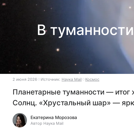
В туманности
2 июня 2026
Источник:
Наука Mail
Космос
Планетарные туманности — итог 
Солнц. «Хрустальный шар» — ярк
Екатерина Морозова
Автор Наука Mail