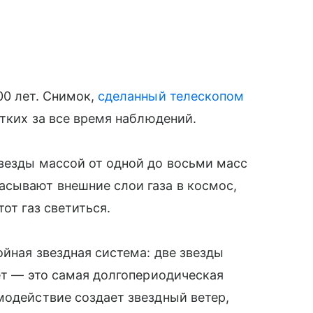
00 лет. Снимок,
сделанный телескопом
етких за все время наблюдений.
звезды массой от одной до восьми масс
асывают внешние слои газа в космос,
от газ светиться.
ойная звездная система: две звезды
лет — это самая долгопериодическая
модействие создает звездный ветер,