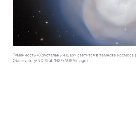
Туманность «Хрустальный шар» светится в темноте космоса
Observatory/NOIRLab/NSF/AURAImage