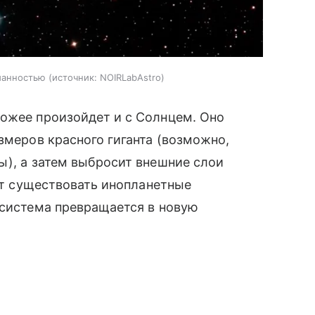
манностью
источник:
NOIRLabAstro
хожее произойдет и с Солнцем. Оно
змеров красного гиганта (возможно,
ы), а затем выбросит внешние слои
дут существовать инопланетные
 система превращается в новую