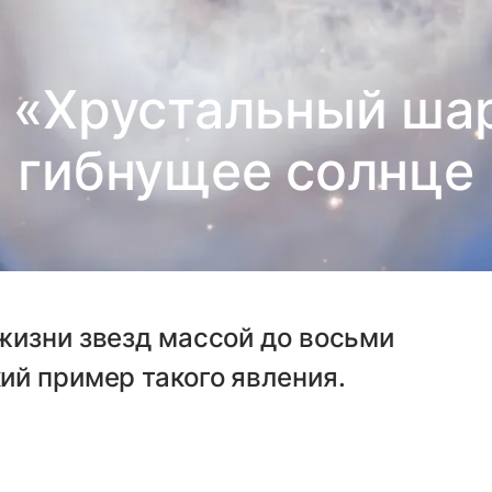
 «Хрустальный ша
гибнущее солнце
жизни звезд массой до восьми
ий пример такого явления.