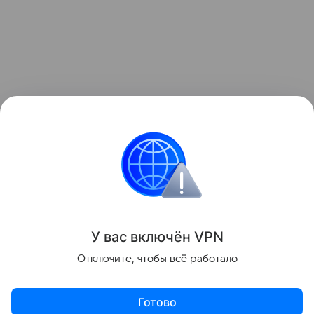
Ранее Наука Mail
писала
о том, что студент МАИ
создал мини-фильтр для биоинженерных
исследований.
Искусственный интеллект
Дроны
МАИ
У вас включ
ён
V
P
N
Поделиться
Отключите, чтобы всё работало
Готово