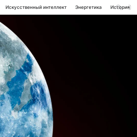
Искусственный интеллект
Энергетика
История