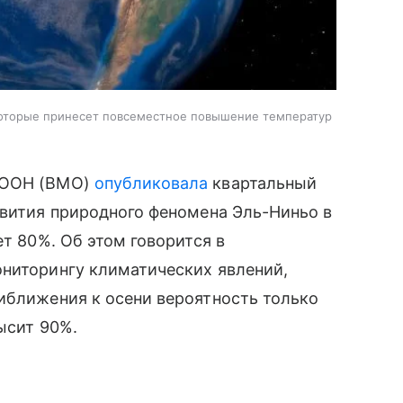
которые принесет повсеместное повышение температур
я ООН (ВМО)
опубликовала
квартальный
звития природного феномена Эль-Ниньо в
ет 80%. Об этом говорится в
ониторингу климатических явлений,
иближения к осени вероятность только
ысит 90%.