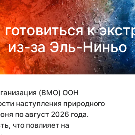
 готовиться к экс
из-за Эль-Ниньо
рганизация (ВМО) ООН
ости наступления природного
юня по август 2026 года.
ь, что повлияет на