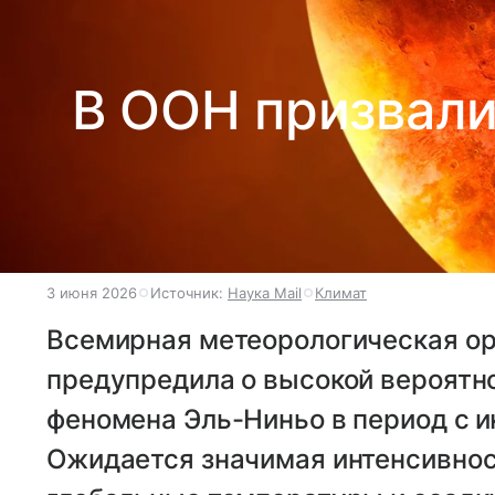
В ООН призвали
3 июня 2026
Источник:
Наука Mail
Климат
Всемирная метеорологическая о
предупредила о высокой вероятн
феномена Эль-Ниньо в период с и
Ожидается значимая интенсивност