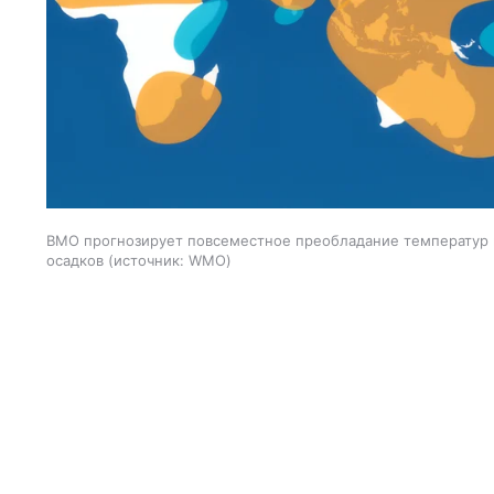
ВМО прогнозирует повсеместное преобладание температур 
осадков
источник:
WMO