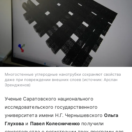
Многостенные углеродные нанотрубки сохраняют свойства
даже при повреждении внешних слоев
источник:
Арслан
Эрендженов
Ученые Саратовского национального
исследовательского государственного
университета имени Н.Г. Чернышевского
Ольга
Глухова
и
Павел Колесниченко
получили
свидетельства о регистрации трех программ для