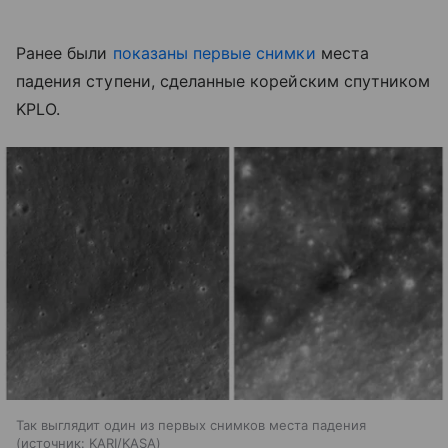
Ранее были
показаны первые снимки
места
падения ступени, сделанные корейским спутником
KPLO.
Так выглядит один из первых снимков места падения
источник:
KARI/KASA