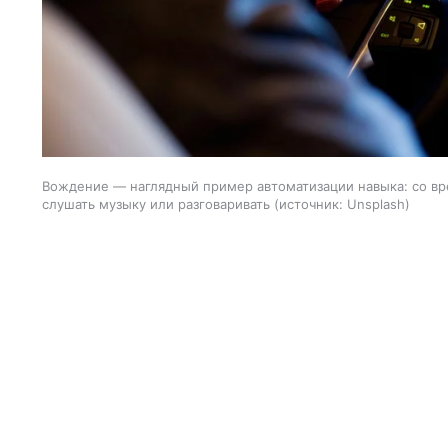
Вождение — наглядный пример автоматизации навыка: со в
слушать музыку или разговаривать
источник:
Unsplash