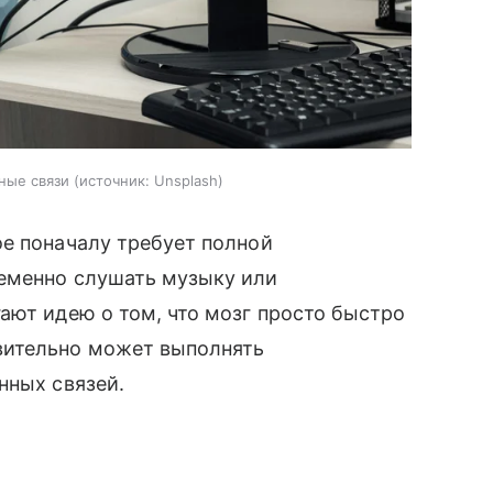
ные связи
источник:
Unsplash
ое поначалу требует полной
еменно слушать музыку или
ают идею о том, что мозг просто быстро
вительно может выполнять
нных связей.