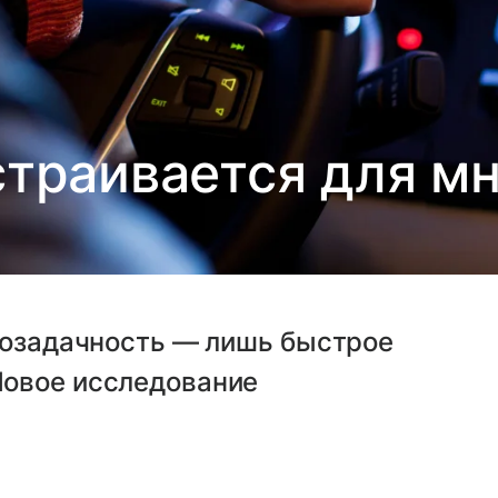
страивается для м
огозадачность — лишь быстрое
Новое исследование