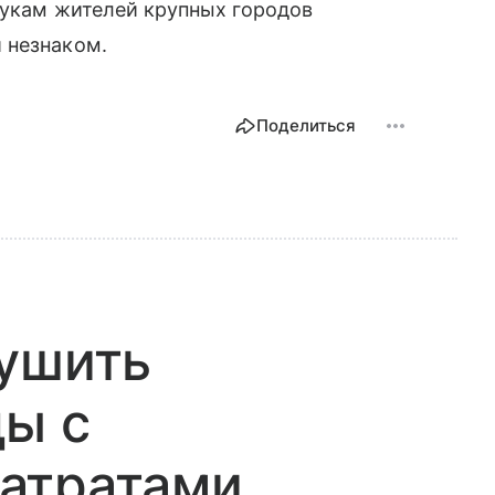
внукам жителей крупных городов
 незнаком.
Поделиться
сушить
ды с
атратами