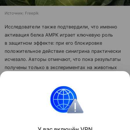
Источник:
Freepik
Исследователи также подтвердили, что именно
активация белка AMPK играет ключевую роль
в защитном эффекте: при его блокировке
положительное действие синигрина практически
исчезало. Авторы отмечают, что пока результаты
получены только в экспериментах на животных
и клетках, поэтому для оценки эффективности
вещества у людей необходимы клинические
исследования.
Питание
Поделиться
У вас включ
ён
V
P
N