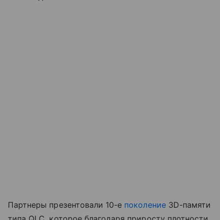
Партнеры презентовали 10-е
поколение
3D-памяти
типа QLC, которое благодаря приросту плотности