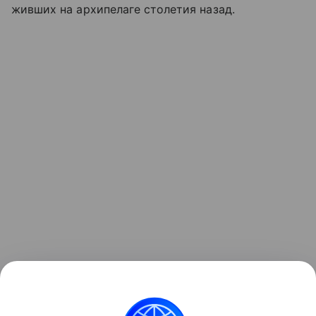
живших на архипелаге столетия назад.
Ранее в Канаде
обнаружили
высеченные на камне