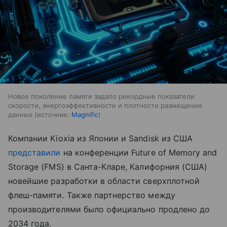
Новое поколение памяти задало рекордные показатели
скорости, энергоэффективности и плотности размещения
данных
источник:
Magnific
Компании Kioxia из Японии и Sandisk из США
представили
на конференции Future of Memory and
Storage (FMS) в Санта-Кларе, Калифорния (США)
новейшие разработки в области сверхплотной
флеш-памяти. Также партнерство между
производителями было официально продлено до
2034 года.