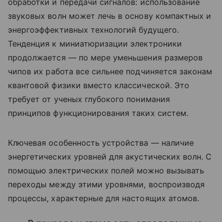
обработки
и
передачи
сигналов:
использование
звуковых
волн
может
лечь
в
основу
компактных
и
энергоэффективных
технологий
будущего.
Тенденция
к
миниатюризации
электроники
продолжается
— по
мере
уменьшения
размеров
чипов
их
работа
все сильнее
подчиняется
законам
квантовой
физики
вместо
классической.
Это
требует
от
ученых
глубокого
понимания
принципов
функционирования
таких
систем.
Ключевая
особенность
устройства
— наличие
энергетических
уровней
для
акустических
волн.
С
помощью
электрических
полей
можно
вызывать
переходы
между
этими
уровнями,
воспроизводя
процессы,
характерные
для
настоящих
атомов.