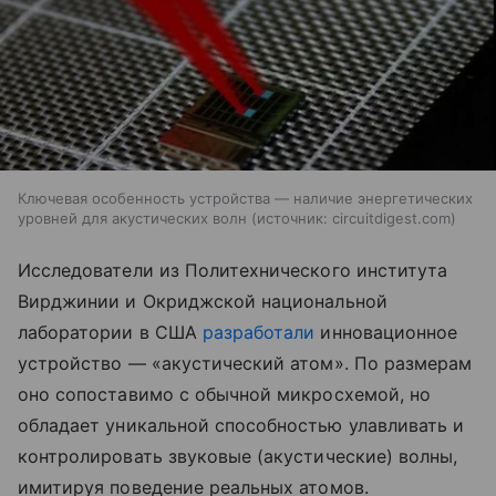
Ключевая особенность устройства — наличие энергетических
уровней для акустических волн
источник:
circuitdigest.com
Исследователи
из
Политехнического
института
Вирджинии
и
Окриджской
национальной
лаборатории
в
США
разработали
инновационное
устройство
— «акустический
атом».
По
размерам
оно
сопоставимо
с
обычной
микросхемой,
но
обладает
уникальной
способностью
улавливать
и
контролировать
звуковые
(акустические)
волны,
имитируя
поведение
реальных
атомов.