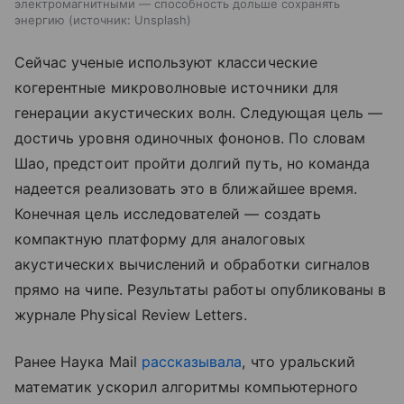
электромагнитными — способность дольше сохранять
энергию
источник:
Unsplash
Сейчас
ученые
используют
классические
когерентные
микроволновые
источники
для
генерации
акустических
волн.
Следующая
цель
—
достичь
уровня
одиночных
фононов.
По
словам
Шао,
предстоит
пройти
долгий
путь,
но
команда
надеется
реализовать
это
в
ближайшее
время.
Конечная
цель
исследователей
— создать
компактную
платформу
для
аналоговых
акустических
вычислений
и
обработки
сигналов
прямо
на
чипе.
Результаты
работы
опубликованы
в
журнале
Physical
Review
Letters
.
Ранее Наука Mail
рассказывала
, что у
ральский
математик ускорил алгоритмы компьютерного