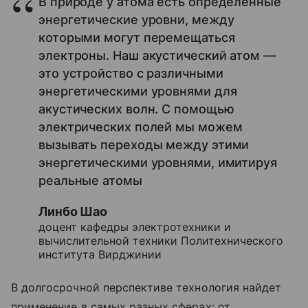
В природе у атома есть определенные
энергетические уровни, между
которыми могут перемещаться
электроны. Наш акустический атом —
это устройство с различными
энергетическими уровнями для
акустических волн. С помощью
электрических полей мы можем
вызывать переходы между этими
энергетическими уровнями, имитируя
реальные атомы
Линбо Шао
доцент кафедры электротехники и
вычислительной техники Политехнического
института Вирджинии
В
долгосрочной
перспективе
технология
найдет
применение
в
самых
разных
сферах:
от