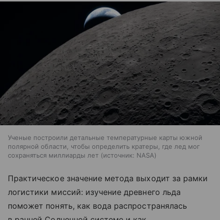
Ученые построили детальные температурные карты южной
полярной области, чтобы определить кратеры, где лед мог
сохраняться миллиарды лет
источник:
NASA
Практическое значение метода выходит за рамки
логистики миссий: изучение древнего льда
поможет понять, как вода распространялась
в ранней Солнечной системе и как