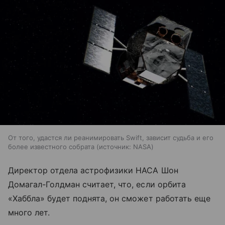
От того, удастся ли реанимировать Swift, зависит судьба и его
более известного собрата
источник:
NASA
Директор отдела астрофизики НАСА Шон
Домагал-Голдман считает, что, если орбита
«Хаббла» будет поднята, он сможет работать еще
много лет.