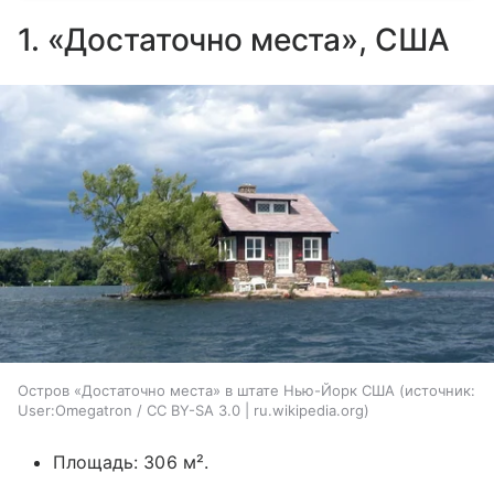
1. «Достаточно места», США
Остров «Достаточно места» в штате Нью-Йорк США
источник:
User:Omegatron / CC BY-SA 3.0 | ru.wikipedia.org
Площадь: 306 м².