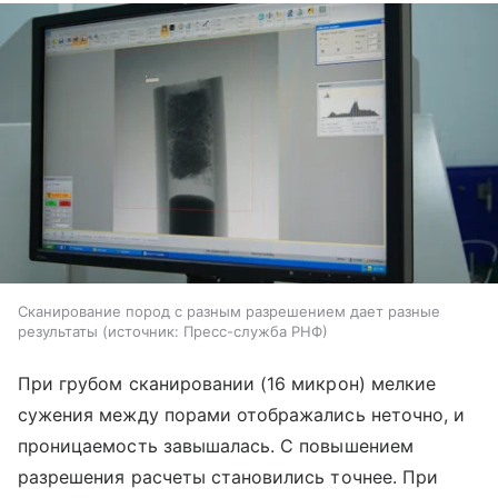
Сканирование пород с разным разрешением дает разные
результаты
источник:
Пресс-служба РНФ
При грубом сканировании (16 микрон) мелкие
сужения между порами отображались неточно, и
проницаемость завышалась. С повышением
разрешения расчеты становились точнее. При