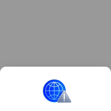
Ранее Наука Mail
рассказывала
, что падение
ступени ракеты на Луну назвали «подарком
для науки».
Космос
Луна
Телескоп